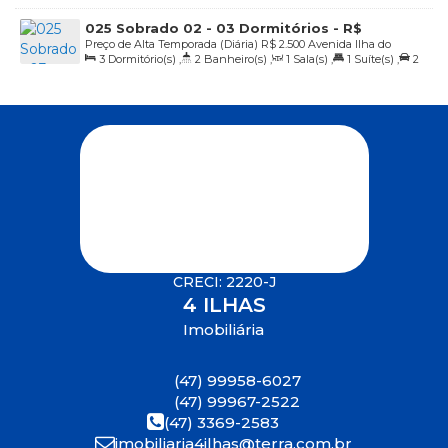
Vaga(s)
,
20m
Distância do Mar
025 Sobrado 02 - 03 Dormitórios - R$
Preço de Alta Temporada (Diária)
R$
2.500
Avenida Ilha do
2.500,00 a Diária
3
Dormitório(s)
,
2
Banheiro(s)
,
1
Sala(s)
,
1
Suíte(s)
,
2
Arvoredo, 332, Sobrado 02, 88215-000, 4 Ilhas, Bombinhas, Santa
Vaga(s)
,
20m
Distância do Mar
Catarina, Brasil
CRECI: 2220-J
4 ILHAS
Imobiliária
(47) 99958-6027
(47) 99967-2522
(47) 3369-2583
imobiliaria4ilhas@terra.com.br