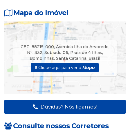
🛌 01 Dormitório – 02 Camas Box Solteiro com Ar Split.
Mapa do Imóvel
👨‍👩‍👧‍👦 Acomodação até 08 Pessoas.
✨️🌊🌴 Pontos fortes
Localização 20 metros da Praia.
CEP: 88215-000
,
Avenida Ilha do Arvoredo
,
N°:
332
,
Sobrado 06
,
Praia de 4 Ilhas
,
Bombinhas
,
Santa Catarina
,
Brasil
Clique aqui para ver o
Mapa
Dúvidas? Nós ligamos!
Consulte nossos Corretores