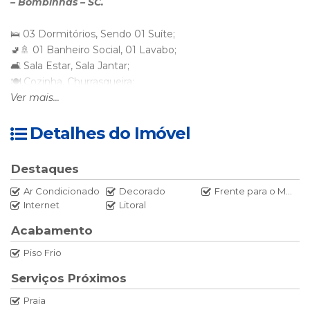
– Bombinhas – SC.
🛌 03 Dormitórios, Sendo 01 Suíte;
🚽🚿 01 Banheiro Social, 01 Lavabo;
🛋 Sala Estar, Sala Jantar;
🍽 Cozinha, Churrasqueira;
🫧🪣 Lavanderia com Máquina de Lavar Roupa;
Ver mais...
😎🌊Sacada com Vista ao Mar
🚗 02 Vagas Garagem Aberta e Descoberta.
Detalhes do Imóvel
🌎 WI FI
Destaques
Ar Condicionado
Decorado
Frente para o Mar
Dependências
Internet
Litoral
🛌 01 SUÍTE – 01 Cama Box Casal + 01 Cama Box Solteiro
Acabamento
com Ar Split.
Piso Frio
🛌 01 Dormitório – 01 Cama Box Casal + 01 Cama Box
Serviços Próximos
Solteiro com Ar Split.
Praia