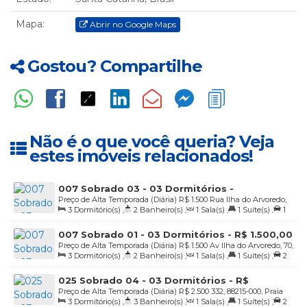
Mapa:
Abrir no Google Maps
Gostou? Compartilhe
Não é o que você queria? Veja
estes imóveis relacionados!
007 Sobrado 03 - 03 Dormitórios -
Preço de Alta Temporada (Diária)
R$
1.500
Rua Ilha do Arvoredo,
Residencial Ilha do Arvoredo - R$ 1.500,00
3
Dormitório(s)
,
2
Banheiro(s)
,
1
Sala(s)
,
1
Suíte(s)
,
1
70, Praia de 4 Ilhas, Bombinhas, Santa Catarina, Brasil
diária
Vaga(s)
,
20m
Distância do Mar
007 Sobrado 01 - 03 Dormitórios - R$ 1.500,00
Preço de Alta Temporada (Diária)
R$
1.500
Av Ilha do Arvoredo, 70,
a diária
3
Dormitório(s)
,
2
Banheiro(s)
,
1
Sala(s)
,
1
Suíte(s)
,
2
Sobrado 01, 88215-000, Praia de 4 Ilhas, Bombinhas, Santa
Vaga(s)
,
20m
Distância do Mar
Catarina, Brasil
025 Sobrado 04 - 03 Dormitórios - R$
Preço de Alta Temporada (Diária)
R$
2.500
332, 88215-000, Praia
2.500,00 a Diária
3
Dormitório(s)
,
3
Banheiro(s)
,
1
Sala(s)
,
1
Suíte(s)
,
2
de 4 Ilhas, Bombinhas, Santa Catarina, Brasil