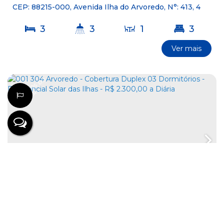
DAS ILHAS - R$ 1.900,00 A DIÁRIA
CEP: 88215-000
,
Avenida Ilha do Arvoredo
,
N°:
413
,
4
Ilhas
,
Bombinhas
,
Santa Catarina
,
Brasil
3
3
1
3
Ver mais
2
20m
2
0
M
T
R
O
S
D
O
M
A
E
R
R$
2.300
Preço de Alta Temporada (Diária)
001 304 ARVOREDO - COBERTURA DUPLEX