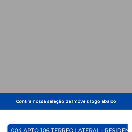
Destaques
Confira nossa seleção de Imóveis logo abaixo
004 APTO 106 TÉRREO LATERAL - RESIDENCIA