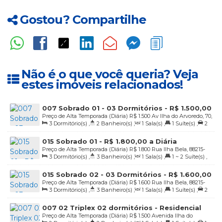
Gostou? Compartilhe
Não é o que você queria? Veja
estes imóveis relacionados!
007 Sobrado 01 - 03 Dormitórios - R$ 1.500,00
Preço de Alta Temporada (Diária)
R$
1.500
Av Ilha do Arvoredo, 70,
a diária
3
Dormitório(s)
,
2
Banheiro(s)
,
1
Sala(s)
,
1
Suíte(s)
,
2
Sobrado 01, 88215-000, Praia de 4 Ilhas, Bombinhas, Santa
Vaga(s)
,
20m
Distância do Mar
Catarina, Brasil
015 Sobrado 01 - R$ 1.800,00 a Diária
Preço de Alta Temporada (Diária)
R$
1.800
Rua Ilha Bela, 88215-
3
Dormitório(s)
,
3
Banheiro(s)
,
1
Sala(s)
,
1 ~ 2
Suíte(s)
,
000, 4 Ilhas, Bombinhas, Santa Catarina, Brasil
2
Vaga(s)
,
50m
Distância do Mar
015 Sobrado 02 - 03 Dormitórios - R$ 1.600,00
Preço de Alta Temporada (Diária)
R$
1.600
Rua Ilha Bela, 88215-
a diária
3
Dormitório(s)
,
3
Banheiro(s)
,
1
Sala(s)
,
1
Suíte(s)
,
2
000, 4 Ilhas, Bombinhas, Santa Catarina, Brasil
Vaga(s)
007 02 Triplex 02 dormitórios - Residencial
Preço de Alta Temporada (Diária)
R$
1.500
Avenida Ilha do
Ilha do Arvoredo - R$ 1.500,00 a diária