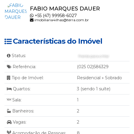
FABIO MARQUES DAUER
+55 (47) 99958-6027
imobiliaria4ilhas@terra.com.br
Características do Imóvel
Status:
Frente para o Mar
Referência:
(025 02)586329
Tipo de Imóvel:
Residencial
»
Sobrado
Quartos:
3 (sendo 1 suíte)
Sala:
1
Banheiros:
2
Vagas:
2
Acomodação de Pessoas:
8