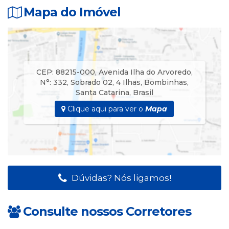
Acomoda até
0
8
pessoas
Mapa do Imóvel
PONTOS FORTES
20 Metros da Praia de 4 Ilhas
CEP: 88215-000
,
Avenida Ilha do Arvoredo
,
N°:
332
,
Sobrado 02
,
4 Ilhas
,
Bombinhas
,
Santa Catarina
,
Brasil
Clique aqui para ver o
Mapa
Dúvidas? Nós ligamos!
Consulte nossos Corretores