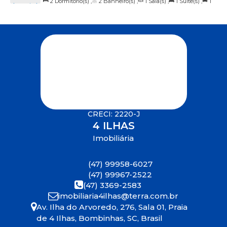
2
Dormitório(s)
,
2
Banheiro(s)
,
1
Sala(s)
,
1
Suíte(s)
,
1
Arvoredo, 70, Sobrado 02, 88215-000, 4 Ilhas, Bombinhas, Santa
Vaga(s)
,
20m
Distância do Mar
Catarina, Brasil
CRECI: 2220-J
4 ILHAS
Imobiliária
(47) 99958-6027
(47) 99967-2522
(47) 3369-2583
imobiliaria4ilhas@terra.com.br
Av. Ilha do Arvoredo
,
276
,
Sala 01
,
Praia
de 4 Ilhas
,
Bombinhas
,
SC
,
Brasil