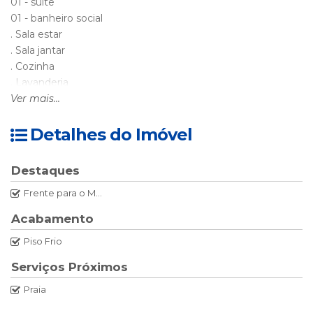
01 - suíte
01 - banheiro social
. Sala estar
. Sala jantar
. Cozinha
. Lavanderia
. Lavabo
Ver mais...
. Lavanderia
. Máquina de lavar roupas
Detalhes do Imóvel
. Suíte:
Destaques
1 cama box casal e 1 cama box solteiro com ar condicionado
Frente para o Mar
Split
. Quarto
Acabamento
1 - cama casal box com ar condicionado Split
Piso Frio
. Quarto
Serviços Próximos
. Cama casal box
Praia
. 1 cama solteiro box, com ar condicionado Split
WI-FI