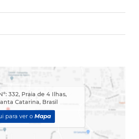
 02 Colchões de Solteiro c/ Ar Split.
N°:
332
,
Praia de 4 Ilhas
,
anta Catarina
,
Brasil
i para ver o
Mapa