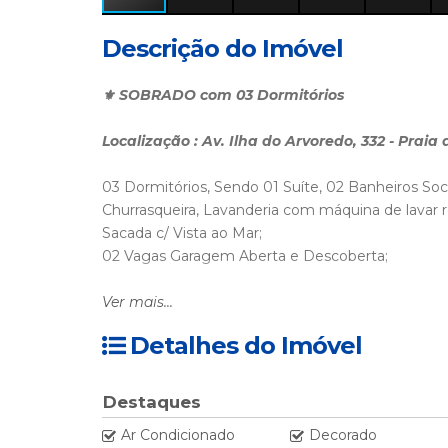
Descrição do Imóvel
⚜️ SOBRADO com 03 Dormitórios
Localização : Av. Ilha do Arvoredo, 332 - Praia
03 Dormitórios, Sendo 01 Suíte, 02 Banheiros Socia
Churrasqueira, Lavanderia com máquina de lavar 
Sacada c/ Vista ao Mar;
02 Vagas Garagem Aberta e Descoberta;
INTERNET WI FI
Ver mais...
Detalhes do Imóvel
Dependências
01 Dormitório - 02 Camas Box Solteiro c/ Ar Split. 
Destaques
Ar Condicionado
Decorado
01 Dormitório - 02 Camas Box Solteiro c/ Ar Split.