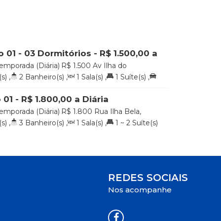
 01 - 03 Dormitórios - R$ 1.500,00 a
emporada (Diária)
R$
1.500
Av Ilha do
obrado 01, 88215-000, Praia de 4 Ilhas,
s)
,
2
Banheiro(s)
,
1
Sala(s)
,
1
Suíte(s)
,
a Catarina, Brasil
m
Distância do Mar
01 - R$ 1.800,00 a Diária
emporada (Diária)
R$
1.800
Rua Ilha Bela,
has, Bombinhas, Santa Catarina, Brasil
s)
,
3
Banheiro(s)
,
1
Sala(s)
,
1 ~ 2
Suíte(s)
50m
Distância do Mar
REDES SOCIAIS
Nos acompanhe