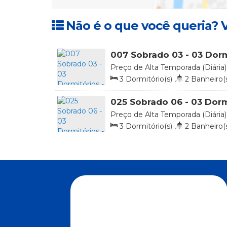
Não é o que você queria? V
007 Sobrado 03 - 03 Dorm
Ilha do Arvoredo - R$ 1.50
Preço de Alta Temporada (Diária)
Arvoredo, 70, Praia de 4 Ilhas, B
3
Dormitório(s)
,
2
Banheiro(
Brasil
1
Vaga(s)
,
20m
Distância do Ma
025 Sobrado 06 - 03 Dorm
a Diária
Preço de Alta Temporada (Diária)
Arvoredo, 332, Sobrado 06, 88215-
3
Dormitório(s)
,
2
Banheiro(
Bombinhas, Santa Catarina, Brasi
2
Vaga(s)
,
20m
Distância do Ma