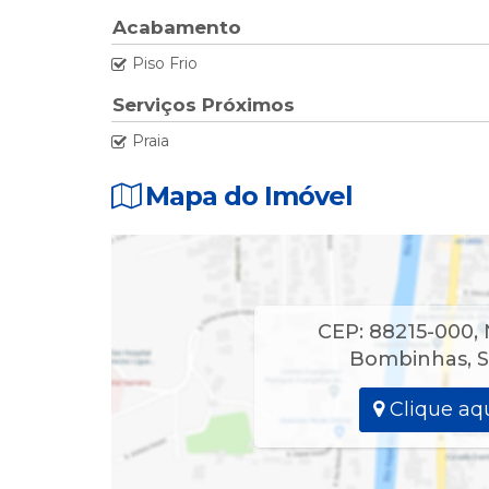
Acabamento
01 Dormitório - 02 Camas Box Solteiro c/ Ar Split.
Piso Frio
3⁰ Piso - 01 Cama Box Solteiro + 01 Colchão Casal +
Serviços Próximos
Praia
Acomodação até 10 Pessoas.
Mapa do Imóvel
Pontos fortes
Localização 20 metros da Praia.
CEP: 88215-000
,
Bombinhas
,
S
Clique aqu