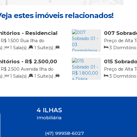
eja estes imóveis relacionados!
itórios - Residencial
007 Sobrado
0,00 diária
diária
R$
1.500
Rua Ilha do
Preço de Alta T
ombinhas, Santa Catarina,
Arvoredo, 70, S
s)
,
1
Sala(s)
,
1
Suíte(s)
,
3
Dormitório(
Bombinhas, Sant
r
2
Vaga(s)
,
20
itórios - R$ 2.500,00
015 Sobrado 
R$
2.500
Avenida Ilha do
Preço de Alta T
000, Praia de 4 Ilhas,
88215-000, 4 Il
s)
,
1
Sala(s)
,
1
Suíte(s)
,
3
Dormitório(
l
r
,
2
Vaga(s)
,
4 ILHAS
Imobiliária
(47) 99958-6027