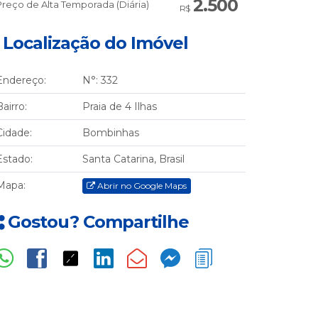
2.500
Preço de Alta Temporada (Diária)
R$
Localização do Imóvel
Endereço:
N°:
332
Bairro:
Praia de 4 Ilhas
Cidade:
Bombinhas
Estado:
Santa Catarina, Brasil
Mapa:
Abrir no Google Maps
Gostou? Compartilhe