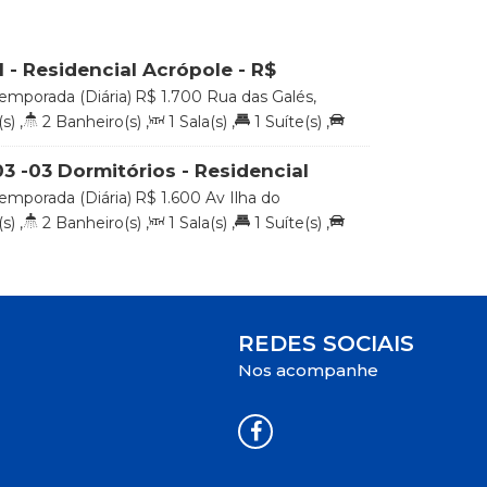
1 - Residencial Acrópole - R$
ria
emporada (Diária)
R$
1.700
Rua das Galés,
Ilhas, Bombinhas, Santa Catarina, Brasil
s)
,
2
Banheiro(s)
,
1
Sala(s)
,
1
Suíte(s)
,
m
Distância do Mar
3 -03 Dormitórios - Residencial
as - R$ 1.600,00 a Diária
emporada (Diária)
R$
1.600
Av Ilha do
raia de 4 Ilhas, Bombinhas, Santa Catarina,
s)
,
2
Banheiro(s)
,
1
Sala(s)
,
1
Suíte(s)
,
m
Distância do Mar
REDES SOCIAIS
Nos acompanhe