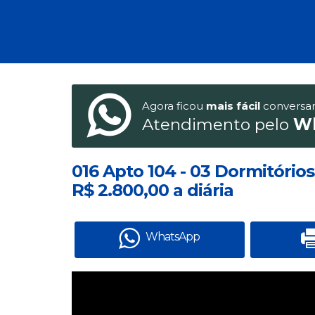
Agora ficou
mais fácil
conversa
Atendimento pelo
W
016 Apto 104 - 03 Dormitórios
R$ 2.800,00 a diária
WhatsApp