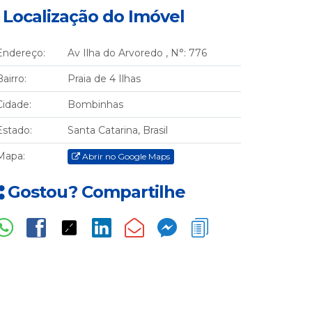
Localização do Imóvel
Endereço:
Av Ilha do Arvoredo
,
N°:
776
Bairro:
Praia de 4 Ilhas
Cidade:
Bombinhas
Estado:
Santa Catarina, Brasil
Mapa:
Abrir no Google Maps
Gostou? Compartilhe