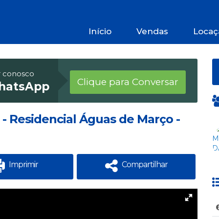
Início
Vendas
Locaç
r conosco
Clique para Conversar
hatsApp
 - Residencial Águas de Março -
Imprimir
Compartilhar