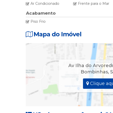
Ar Condicionado
Frente para o Mar
🚘 Garagem Fechada e Coberta para 02 carros.
Acabamento
🛌 Disposição dos dormitórios:
Piso Frio
01 Dormitório - 01 Cama Casal Box + 01 Cama Solt
Mapa do Imóvel
01 Dormitório - 01 Cama Casal Box + 01 Cama Solt
01 Dormitório - 01 Cama Casal Box com Ar Split.
Av Ilha do Arvored
Bombinhas
,
S
Clique aqu