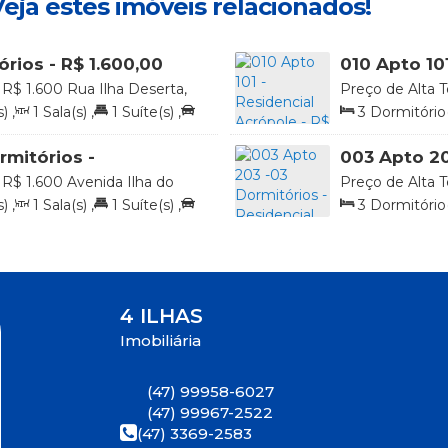
eja estes imóveis relacionados!
rios - R$ 1.600,00
010 Apto 10
1.700,00 diá
R$
1.600
Rua Ilha Deserta,
Preço de Alta T
Santa Catarina, Brasil
322, Praia de 4 
s)
,
1
Sala(s)
,
1
Suíte(s)
,
3
Dormitório(
r
2
Vaga(s)
,
50
rmitórios -
003 Apto 20
s - R$ 1.600,00 a
Algas Marinh
R$
1.600
Avenida Ilha do
Preço de Alta T
voredo, 88215-000, Praia de
Arvoredo, 16, P
s)
,
1
Sala(s)
,
1
Suíte(s)
,
3
Dormitório(
, Brasil
Brasil
r
1
Vaga(s)
,
20
4 ILHAS
Imobiliária
(47) 99958-6027
(47) 99967-2522
(47) 3369-2583