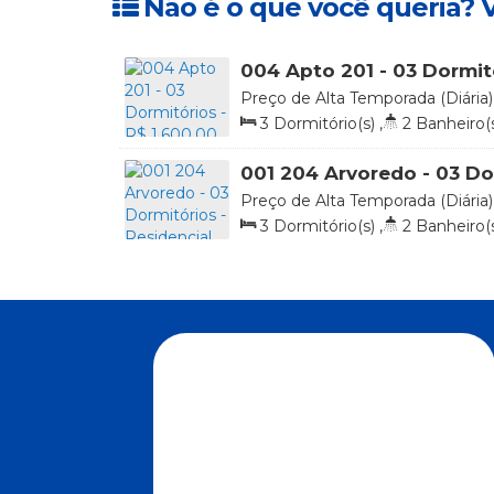
Não é o que você queria? V
004 Apto 201 - 03 Dormitó
Diária
Preço de Alta Temporada (Diária)
258, Praia de 4 Ilhas, Bombinhas, 
3
Dormitório(s)
,
2
Banheiro(
1
Vaga(s)
,
20m
Distância do Ma
001 204 Arvoredo - 03 Do
Residencial Solar das Ilha
Preço de Alta Temporada (Diária)
Diária
Arvoredo, 413, Apto 204 Bloco Ar
3
Dormitório(s)
,
2
Banheiro(
4 Ilhas, Bombinhas, Santa Catarina
2
Vaga(s)
,
20m
Distância do Ma