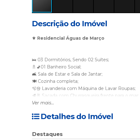
Descrição do Imóvel
⚜️ Residencial Águas de Março
🛌 03 Dormitórios, Sendo 02 Suítes;
🚿🚽01 Banheiro Social;
🛋 Sala de Estar e Sala de Jantar;
🍽 Cozinha completa;
🫧🪣 Lavanderia com Máquina de Lavar Roupas;
🥩🥂 Sacada com Churrasqueira,frente para o mar;
📶 🌎 Wi-Fi
Ver mais...
⚠️Residencial sem elevador;
Detalhes do Imóvel
🌊⛱️😎 Pé na areia;
🐕🐱
PERMITE PETS DE PORTE PEQUENO SOME
👨‍👩‍👧‍👦Acomodação até 08 pessoas;
Destaques