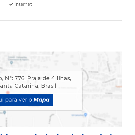
Internet
eiro Box com Ar Split.
eiro Box com Ar Split.
o
,
N°:
776
,
Praia de 4 Ilhas
,
anta Catarina
,
Brasil
i para ver o
Mapa