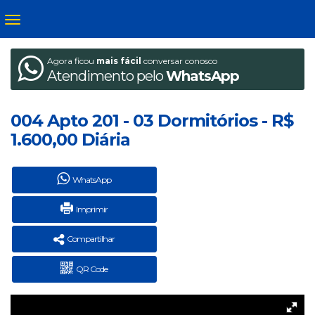
Agora ficou
mais fácil
conversar conosco
Atendimento pelo
WhatsApp
004 Apto 201 - 03 Dormitórios - R$
1.600,00 Diária
WhatsApp
Imprimir
Compartilhar
QR Code