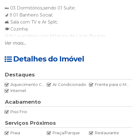
🛌 03 Dormitórios,sendo 01 Suíte;
🚽🚿01 Banheiro Social;
🛋 Sala com TV e Ar Split;
🍽 Cozinha;
🫧🪣 Lavanderia com Máquina de Lavar Roupas;
🌊🥂🥩 Sacada com Churrasqueira,frente para o Mar;
Ver mais...
👨‍👩‍👧‍👦 Acomodação até 06 pessoas;
Detalhes do Imóvel
🚘 01 VAGA DE GARAGEM FECHADA E COBERTA PARA
CARRO PEQUENO E MÉDIO.
Destaques
⚠️ VAGA DE GARAGEM
NÃO
PERMITE ESTACIONAR
Aquecimento Central
Ar Condicionado
Frente para o Mar
CAMINHONETE E CARRO GRANDE.
Internet
🌎 WI-FI
Acabamento
Piso Frio
Disposição dos dormitórios:
Serviços Próximos
🛌 01 Suíte - 01 Cama Casal Box com Ar Split.
Praia
Praça/Parque
Restaurante
🛌 01 Dormitório – 01 Cama Casal Box com Ar Split.