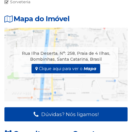
Sorveteria
🛌 01 Dormitório – 01 Cama Solteiro Box + 02 Colchões
Solteiro Avulsos com Ar Split.
Mapa do Imóvel
Pontos fortes
✨️🌊 20 metros da Praia de 4 Ilhas.
Rua Ilha Deserta
,
N°:
258
,
Praia de 4 Ilhas
,
Bombinhas
,
Santa Catarina
,
Brasil
Clique aqui para ver o
Mapa
Dúvidas? Nós ligamos!