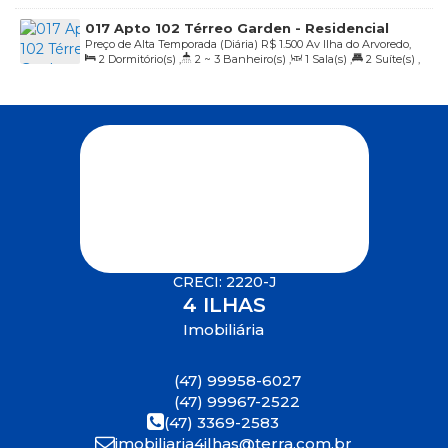
2
Vaga(s)
,
20m
Distância do Mar
017 Apto 102 Térreo Garden - Residencial
Preço de Alta Temporada (Diária)
R$
1.500
Av Ilha do Arvoredo,
Positano - R$ 1.500,00 diária
2
Dormitório(s)
,
2 ~ 3
Banheiro(s)
,
1
Sala(s)
,
2
Suíte(s)
,
464, Praia de 4 Ilhas, Bombinhas, Santa Catarina, Brasil
2
Vaga(s)
,
20m
Distância do Mar
CRECI: 2220-J
4 ILHAS
Imobiliária
(47) 99958-6027
(47) 99967-2522
(47) 3369-2583
imobiliaria4ilhas@terra.com.br