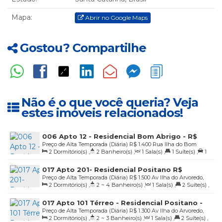
Mapa:
Abrir no Google Maps
Gostou? Compartilhe
Não é o que você queria? Veja
estes imóveis relacionados!
006 Apto 12 - Residencial Bom Abrigo - R$
Preço de Alta Temporada (Diária)
R$
1.400
Rua Ilha do Bom
1.400,00 diária
2
Dormitório(s)
,
2
Banheiro(s)
,
1
Sala(s)
,
1
Suíte(s)
,
1
Abrigo, 140, Praia de 4 Ilhas, Bombinhas, Santa Catarina, Brasil
Vaga(s)
,
40m
Distância do Mar
017 Apto 201- Residencial Positano R$
Preço de Alta Temporada (Diária)
R$
1.500
Av Ilha do Arvoredo,
1.500,00 diária
2
Dormitório(s)
,
2 ~ 4
Banheiro(s)
,
1
Sala(s)
,
2
Suíte(s)
,
464, Praia de 4 Ilhas, Bombinhas, Santa Catarina, Brasil
2
Vaga(s)
,
20m
Distância do Mar
017 Apto 101 Térreo - Residencial Positano -
Preço de Alta Temporada (Diária)
R$
1.300
Av Ilha do Arvoredo,
R$ 1.300,00 a diária
2
Dormitório(s)
,
2 ~ 3
Banheiro(s)
,
1
Sala(s)
,
2
Suíte(s)
,
464, Praia de 4 Ilhas, Bombinhas, Santa Catarina, Brasil