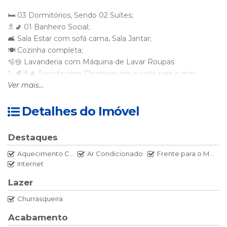
🛏 03 Dormitórios, Sendo 02 Suítes;
🚿🚽 01 Banheiro Social;
🛋 Sala Estar com sofá cama, Sala Jantar;
🍽 Cozinha completa;
🫧🪣 Lavanderia com Máquina de Lavar Roupas
🔪🥩🥂🌊 Sacada com Churrasqueira e vista para o mar;
🚘 Garagem Fechada e Coberta para 02 carros.
Ver mais...
🌎📶 Wi-fi
👨‍👩‍👧‍👦 Acomodação para até 08 pessoas.
Detalhes do Imóvel
Disposição dos dormitórios:
Destaques
Aquecimento Central
Ar Condicionado
Frente para o Mar
01 Dormitório - Suíte - 01 Cama Casal Box com Ar Split.
Internet
01 Dormitório - Suíte - 02 Camas Solteiro Box + 01 Cama
Lazer
Auxiliar com Ar Split.
Churrasqueira
01 Dormitório - 01 Cama Casal Box com Ar Split.
Acabamento