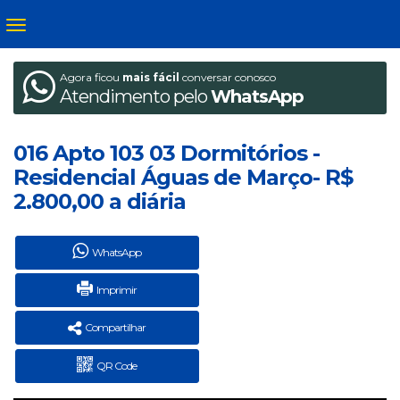
Agora ficou
mais fácil
conversar conosco
Atendimento pelo
WhatsApp
016 Apto 103 03 Dormitórios -
Residencial Águas de Março- R$
2.800,00 a diária
WhatsApp
Imprimir
Compartilhar
QR Code