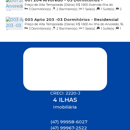
Preço de Alta Temporada (Diária)
R$
1.600
Avenida Ilha do
Residencial Solar das Ilhas - R$ 1.600,00 a
3
Dormitório(s)
,
2
Banheiro(s)
,
1
Sala(s)
,
1
Suíte(s)
,
2
Arvoredo, 413, Apto 204 Bloco Arvoredo, 88215-000, Praia de 4
Diária
Vaga(s)
,
20m
Distância do Mar
Ilhas, Bombinhas, Santa Catarina, Brasil
003 Apto 203 -03 Dormitórios - Residencial
Preço de Alta Temporada (Diária)
R$
1.600
Av Ilha do Arvoredo, 16,
Algas Marinhas - R$ 1.600,00 a Diária
3
Dormitório(s)
,
2
Banheiro(s)
,
1
Sala(s)
,
1
Suíte(s)
,
1
Praia de 4 Ilhas, Bombinhas, Santa Catarina, Brasil
Vaga(s)
,
20m
Distância do Mar
CRECI: 2220-J
4 ILHAS
Imobiliária
(47) 99958-6027
(47) 99967-2522