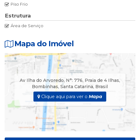
Piso Frio
01 Sofá Cama na Sala ( Ideal p/ Crianças e Adolescentes ).
Estrutura
Acomodação até 08 pessoas.
Área de Serviço
Pontos fortes
Mapa do Imóvel
🌊⛱️😎 Apartamento de Frente ao Mar (Pé na Areia)
Av Ilha do Arvoredo
,
N°:
776
,
Praia de 4 Ilhas
,
Bombinhas
,
Santa Catarina
,
Brasil
Clique aqui para ver o
Mapa