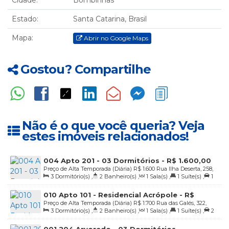
Estado:
Santa Catarina, Brasil
Mapa:
Abrir no Google Maps
Gostou? Compartilhe
Não é o que você queria? Veja
estes imóveis relacionados!
004 Apto 201 - 03 Dormitórios - R$ 1.600,00
Preço de Alta Temporada (Diária)
R$
1.600
Rua Ilha Deserta, 258,
Diária
3
Dormitório(s)
,
2
Banheiro(s)
,
1
Sala(s)
,
1
Suíte(s)
,
1
Praia de 4 Ilhas, Bombinhas, Santa Catarina, Brasil
Vaga(s)
,
20m
Distância do Mar
010 Apto 101 - Residencial Acrópole - R$
Preço de Alta Temporada (Diária)
R$
1.700
Rua das Galés, 322,
1.700,00 diária
3
Dormitório(s)
,
2
Banheiro(s)
,
1
Sala(s)
,
1
Suíte(s)
,
2
Praia de 4 Ilhas, Bombinhas, Santa Catarina, Brasil
Vaga(s)
,
50m
Distância do Mar
001 204 Arvoredo - 03 Dormitórios -