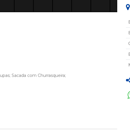
upas; Sacada com Churrasqueira;
liar com ar Split;