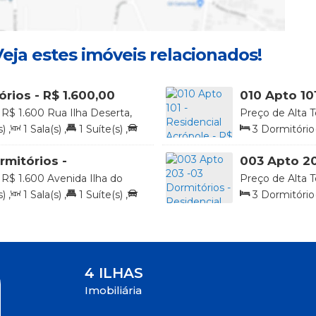
eja estes imóveis relacionados!
rios - R$ 1.600,00
010 Apto 10
1.700,00 diá
R$
1.600
Rua Ilha Deserta,
Preço de Alta T
Santa Catarina, Brasil
322, Praia de 4 
s)
,
1
Sala(s)
,
1
Suíte(s)
,
3
Dormitório(
r
2
Vaga(s)
,
50
rmitórios -
003 Apto 20
s - R$ 1.600,00 a
Algas Marinh
R$
1.600
Avenida Ilha do
Preço de Alta T
voredo, 88215-000, Praia de
Arvoredo, 16, P
s)
,
1
Sala(s)
,
1
Suíte(s)
,
3
Dormitório(
, Brasil
Brasil
r
1
Vaga(s)
,
20
4 ILHAS
Imobiliária