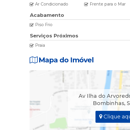
Ar Condicionado
Frente para o Mar
🛏 01 Dormitório - 01 Cama Casal Box com ar Spil
01 Sofá Cama na Sala ( Ideal p/ Crianças e Adoles
Acabamento
Piso Frio
👨‍👩‍👧‍👦 Acomodação até 08 pessoas.
Serviços Próximos
Pontos fortes
Praia
🌞✨️ Apartamento Frente ao Mar (Pé na Areia)
Mapa do Imóvel
Av Ilha do Arvored
Bombinhas
,
S
Clique aqu