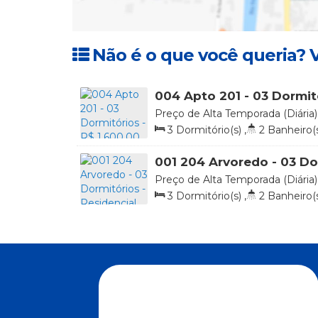
Não é o que você queria? V
004 Apto 201 - 03 Dormitó
Diária
Preço de Alta Temporada (Diária)
258, Praia de 4 Ilhas, Bombinhas, 
3
Dormitório(s)
,
2
Banheiro(
1
Vaga(s)
,
20m
Distância do Ma
001 204 Arvoredo - 03 Do
Residencial Solar das Ilha
Preço de Alta Temporada (Diária)
Diária
Arvoredo, 413, Apto 204 Bloco Ar
3
Dormitório(s)
,
2
Banheiro(
4 Ilhas, Bombinhas, Santa Catarina
2
Vaga(s)
,
20m
Distância do Ma