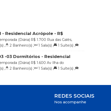
1 - Residencial Acrópole - R$
ria
emporada (Diária)
R$
1.700
Rua das Galés,
Ilhas, Bombinhas, Santa Catarina, Brasil
s)
,
2
Banheiro(s)
,
1
Sala(s)
,
1
Suíte(s)
,
m
Distância do Mar
3 -03 Dormitórios - Residencial
as - R$ 1.600,00 a Diária
emporada (Diária)
R$
1.600
Av Ilha do
raia de 4 Ilhas, Bombinhas, Santa Catarina,
s)
,
2
Banheiro(s)
,
1
Sala(s)
,
1
Suíte(s)
,
m
Distância do Mar
REDES SOCIAIS
Nos acompanhe