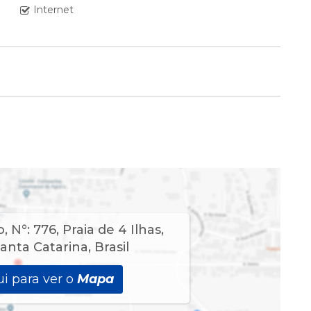
Internet
t;
centes )
o
,
N°:
776
,
Praia de 4 Ilhas
,
anta Catarina
,
Brasil
i para ver o
Mapa