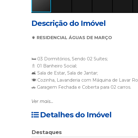
Descrição do Imóvel
⚜️ RESIDENCIAL ÁGUAS DE MARÇO
🛏 03 Dormitórios, Sendo 02 Suítes;
🚿 01 Banheiro Social;
🛋 Sala de Estar, Sala de Jantar;
🍽 Cozinha, Lavanderia com Máquina de Lavar Ro
🚗 Garagem Fechada e Coberta para 02 carros.
🌏 Wi-fi
Ver mais...
Detalhes do Imóvel
Dependências :
🛏 01 Suíte - 01 Cama Casal Box com ar Split;
Destaques
🛏 01 Suíte - 02 Camas Solteiro Box + 01 Cama Auxi