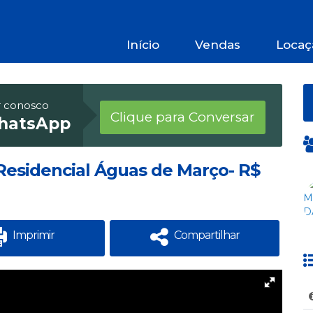
Início
Vendas
Locaç
r conosco
Clique para Conversar
hatsApp
 Residencial Águas de Março- R$
Imprimir
Compartilhar