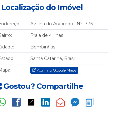
Localização do Imóvel
Endereço:
Av Ilha do Arvoredo
,
N°:
776
Bairro:
Praia de 4 Ilhas
Cidade:
Bombinhas
Estado:
Santa Catarina, Brasil
Mapa:
Abrir no Google Maps
Gostou? Compartilhe