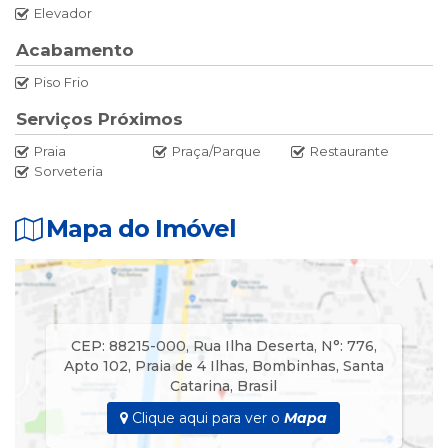
Elevador
Acabamento
Piso Frio
Serviços Próximos
Praia
Praça/Parque
Restaurante
Sorveteria
Mapa do Imóvel
CEP: 88215-000
,
Rua Ilha Deserta
,
N°:
776
,
Apto 102
,
Praia de 4 Ilhas
,
Bombinhas
,
Santa
Catarina
,
Brasil
Clique aqui para ver o
Mapa