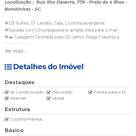
Localização : Rua Ilha Deserta, 776 - Praia de 4 ilhas -
Bombinhas - SC.
🔷️03 Suítes, 01 Lavabo, Sala, Cozinha,lavanderia;
🔷️Sacada com Churrasqueira e ampla vista para o mar;
🔷️🚗 Garagem Fechada para 02 carros (Vaga Coberta e
Descoberta)
🔷️Residencial com Elevador.
Ver mais...
⚡️⛱️Pontos Fortes
Detalhes do Imóvel
🔷️Localização 20 metros da areia da Praia de 4 Ilhas.
Destaques
Ar Condicionado
Decorado
Frente para o Mar
📐Área privativa 123,00 m2
Internet
Litoral
PREÇO R$ 3.000.000,00
Forma de pagamento : À combinar
Estrutura
Corretor Responsável
Cozinha Planejada
Arno Fernando Dauer Creci 18.843
📲 +5547999672522
Básico