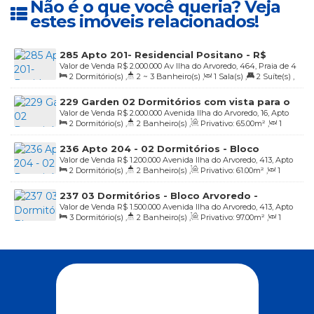
Não é o que você queria? Veja
estes imóveis relacionados!
285 Apto 201- Residencial Positano - R$
Valor de Venda
R$
2.000.000
Av Ilha do Arvoredo, 464, Praia de 4
2.000.000,00
2
Dormitório(s)
,
2 ~ 3
Banheiro(s)
,
1
Sala(s)
,
2
Suíte(s)
,
Ilhas, Bombinhas, Santa Catarina, Brasil
2
Vaga(s)
,
20m
Distância do Mar
229 Garden 02 Dormitórios com vista para o
Valor de Venda
R$
2.000.000
Avenida Ilha do Arvoredo, 16, Apto
mar - Residencial Algas Marinhas - R$
2
Dormitório(s)
,
2
Banheiro(s)
,
Privativo:
65
.00
m²
,
1
101, 88215-000, Praia de 4 Ilhas, Bombinhas, Santa Catarina, Brasil
2.000.000,00
Sala(s)
,
1
Suíte(s)
,
Total:
85
.00
m²
,
1
Vaga(s)
,
30m
236 Apto 204 - 02 Dormitórios - Bloco
Distância do Mar
Valor de Venda
R$
1.200.000
Avenida Ilha do Arvoredo, 413, Apto
Macuco - Residencial Solar das Ilhas - R$
2
Dormitório(s)
,
2
Banheiro(s)
,
Privativo:
61
.00
m²
,
1
204 Bloco Macuco, 88215-000, Praia de 4 Ilhas, Bombinhas, Santa
1.200,000,00
Sala(s)
,
1
Suíte(s)
,
2
Vaga(s)
,
20m
Distância do Mar
Catarina, Brasil
237 03 Dormitórios - Bloco Arvoredo -
Valor de Venda
R$
1.500.000
Avenida Ilha do Arvoredo, 413, Apto
Residencial Solar das Ilhas - R$ 1.500.000,00
3
Dormitório(s)
,
2
Banheiro(s)
,
Privativo:
97
.00
m²
,
1
204 Bloco Arvoredo, 88215-000, Praia de 4 Ilhas, Bombinhas,
Sala(s)
,
1
Suíte(s)
,
2
Vaga(s)
,
20m
Distância do Mar
Santa Catarina, Brasil