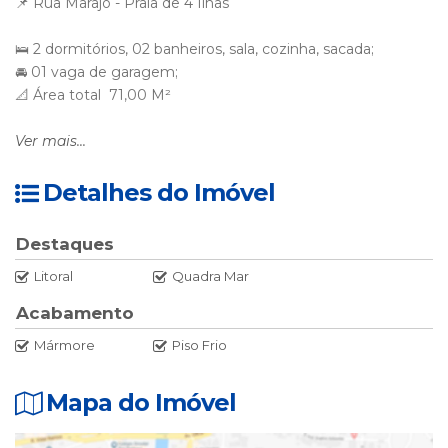
📌 Rua Marajó - Praia de 4 Ilhas
🛌 2 dormitórios, 02 banheiros, sala, cozinha, sacada;
🚘 01 vaga de garagem;
📐 Área total 71,00 M²
Ver mais...
Preço R$ 960.000,00
Forma de pagamento à combinar
Detalhes do Imóvel
Corretor Responsável
Arno Fernando Dauer
Destaques
Creci 18.843
Litoral
Quadra Mar
+5547999672522
Acabamento
Mármore
Piso Frio
Mapa do Imóvel