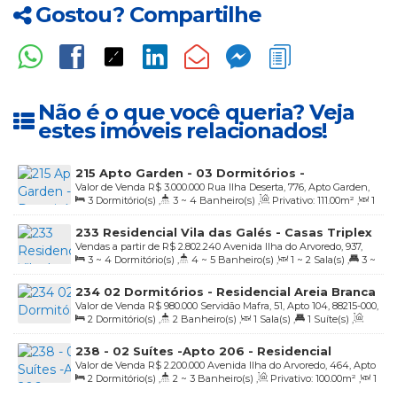
Gostou? Compartilhe
Não é o que você queria? Veja
estes imóveis relacionados!
215 Apto Garden - 03 Dormitórios -
Valor de Venda
R$
3.000.000
Rua Ilha Deserta, 776, Apto Garden,
Residencial Praia de Fora - R$ 3.000.000,00
3
Dormitório(s)
,
3 ~ 4
Banheiro(s)
,
Privativo:
111
.00
m²
,
1
88215-000, 4 Ilhas, Bombinhas, Santa Catarina, Brasil
Sala(s)
,
3
Suíte(s)
,
2
Vaga(s)
233 Residencial Vila das Galés - Casas Triplex
Vendas a partir de
R$
2.802.240
Avenida Ilha do Arvoredo, 937,
e Apartamentos
3 ~ 4
Dormitório(s)
,
4 ~ 5
Banheiro(s)
,
1 ~ 2
Sala(s)
,
3 ~
88215-000, 4 Ilhas, Bombinhas, Santa Catarina, Brasil
4
Suíte(s)
,
2 ~ 3
Vaga(s)
234 02 Dormitórios - Residencial Areia Branca
Valor de Venda
R$
980.000
Servidão Mafra, 51, Apto 104, 88215-000,
- R$ 980,000,00
2
Dormitório(s)
,
2
Banheiro(s)
,
1
Sala(s)
,
1
Suíte(s)
,
Centro, Bombinhas, Santa Catarina, Brasil
Total:
80
.00
m²
,
1
Vaga(s)
,
100m
Distância do Mar
238 - 02 Suítes -Apto 206 - Residencial
Valor de Venda
R$
2.200.000
Avenida Ilha do Arvoredo, 464, Apto
Positano - R$ 2.200.000,00
2
Dormitório(s)
,
2 ~ 3
Banheiro(s)
,
Privativo:
100
.00
m²
,
1
206, 88215-000, 4 Ilhas, Bombinhas, Santa Catarina, Brasil
Sala(s)
,
2
Suíte(s)
,
2
Vaga(s)
,
20m
Distância do Mar