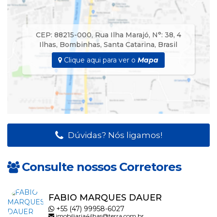
CEP: 88215-000
,
Rua Ilha Marajó
,
N°:
38
,
4
Ilhas
,
Bombinhas
,
Santa Catarina
,
Brasil
Clique aqui para ver o
Mapa
Dúvidas? Nós ligamos!
Consulte nossos Corretores
FABIO MARQUES DAUER
+55 (47) 99958-6027
imobiliaria4ilhas@terra.com.br