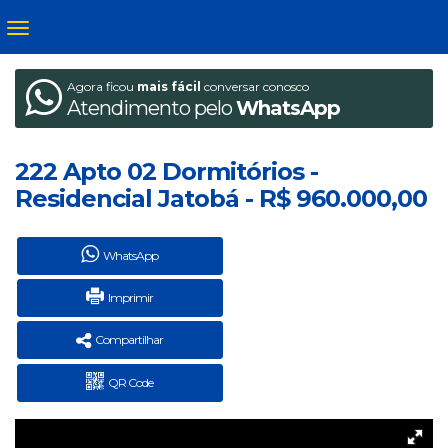
Agora ficou
mais fácil
conversar conosco
Atendimento pelo
WhatsApp
222 Apto 02 Dormitórios -
Residencial Jatobá - R$ 960.000,00
WhatsApp
Imprimir
Compartilhar
QR Code