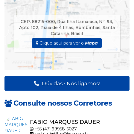
CAMINHONETE E CARRO GRANDE.
Acomodação ideal para casal com 2 crianças no sofa
CEP: 88215-000
,
Rua Ilha Itamaracá
,
N°:
93
,
cama(sala)
Apto 102
,
Praia de 4 Ilhas
,
Bombinhas
,
Santa
e possui um colchão solteiro avulso.
Catarina
,
Brasil
Clique aqui para ver o
Mapa
NÃO ACOMODAM 04 ADULTOS.
INTERNET WI FI
Pontos fortes
Dúvidas? Nós ligamos!
Localização 40 metros da Praia.
RESIDENCIAL COM POÇO E CISTERNA.
Consulte nossos Corretores
FABIO MARQUES DAUER
+55 (47) 99958-6027
imobiliaria4ilhas@terra.com.br