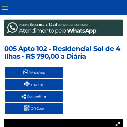
Agora ficou
mais fácil
conversar conosco
Atendimento pelo
WhatsApp
005 Apto 102 - Residencial Sol de 4
Ilhas - R$ 790,00 a Diária
WhatsApp
Imprimir
Compartilhar
QR Code