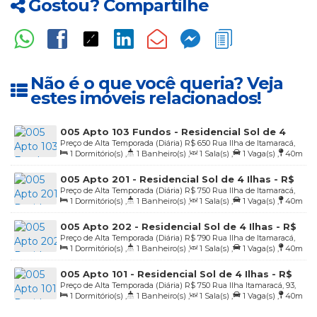
Gostou? Compartilhe
Não é o que você queria? Veja
estes imóveis relacionados!
005 Apto 103 Fundos - Residencial Sol de 4
Preço de Alta Temporada (Diária)
R$
650
Rua Ilha de Itamaracá,
Ilhas - R$ 650,00 diária
1
Dormitório(s)
,
1
Banheiro(s)
,
1
Sala(s)
,
1
Vaga(s)
,
40m
93, Apto 103, 88215-000, Praia de 4 Ilhas, Bombinhas, Santa
Distância do Mar
Catarina, Brasil
005 Apto 201 - Residencial Sol de 4 Ilhas - R$
Preço de Alta Temporada (Diária)
R$
750
Rua Ilha de Itamaracá,
750,00 diária
1
Dormitório(s)
,
1
Banheiro(s)
,
1
Sala(s)
,
1
Vaga(s)
,
40m
93, Apto 201, 88215-000, Praia de 4 Ilhas, Bombinhas, Santa
Distância do Mar
Catarina, Brasil
005 Apto 202 - Residencial Sol de 4 Ilhas - R$
Preço de Alta Temporada (Diária)
R$
790
Rua Ilha de Itamaracá,
790,00 diária
1
Dormitório(s)
,
1
Banheiro(s)
,
1
Sala(s)
,
1
Vaga(s)
,
40m
93, Apto 202, 88215-000, Praia de 4 Ilhas, Bombinhas, Santa
Distância do Mar
Catarina, Brasil
005 Apto 101 - Residencial Sol de 4 Ilhas - R$
Preço de Alta Temporada (Diária)
R$
750
Rua Ilha Itamaracá, 93,
750,00 a diária
1
Dormitório(s)
,
1
Banheiro(s)
,
1
Sala(s)
,
1
Vaga(s)
,
40m
Apto 101, 88215-000, Praia de 4 Ilhas, Bombinhas, Santa Catarina,
Distância do Mar
Brasil