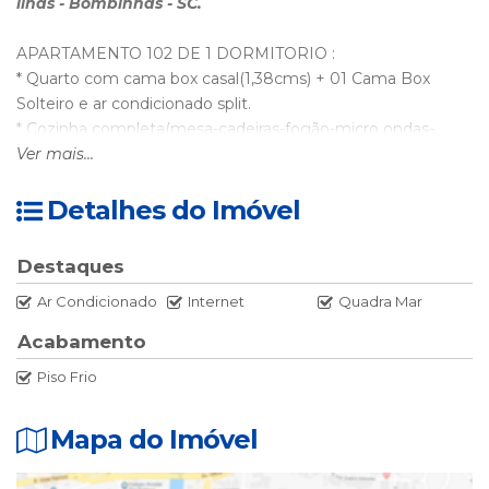
ilhas - Bombinhas - SC.
APARTAMENTO 102 DE 1 DORMITORIO :
* Quarto com cama box casal(1,38cms) + 01 Cama Box
Solteiro e ar condicionado split.
* Cozinha completa(mesa-cadeiras-fogão-micro ondas-
refrigerador-cafeteira-liquificador-
Ver mais...
sanduicheira e utensilios.
* 01 banho completo com box de vidro temperado.
Detalhes do Imóvel
* Sala com sofa cama e Tv Lcd '32
* Sacada com churrasqueira
Destaques
* Internet sem fio
Ar Condicionado
Internet
Quadra Mar
* tanques de lavar roupa no pav. terreo
Acabamento
* 01 vaga de garagem por apartamento.
Piso Frio
VAGA DE GARAGEM SOMENTE PARA CARRO PEQUENO
E MÉDIO.(VAGA ABERTA E DESCOBERTA)
Mapa do Imóvel
VAGA DE GARAGEM NÃO PERMITE ESTACIONAR