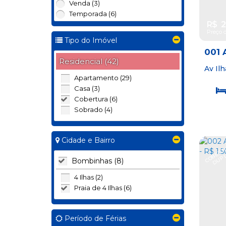
Venda (3)
Temporada (6)
R$
2
Preço d
Tipo do Imóvel
001 
Residencial (42)
- RE
Av Il
Bomb
2.50
Apartamento (29)
Casa (3)
Cobertura (6)
Sobrado (4)
Cidade e Bairro
Bombinhas (8)
4 Ilhas (2)
Praia de 4 Ilhas (6)
Período de Férias