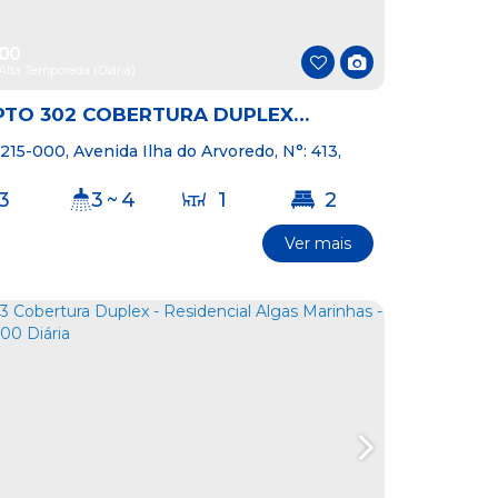
500
Alta Temporada (Diária)
PTO 302 COBERTURA DUPLEX
O -RESIDENCIAL SOLAR DAS ILHAS
8215-000
,
Avenida Ilha do Arvoredo
,
N°:
413
,
2 Cobertura
,
Praia de 4 Ilhas
,
Bombinhas
,
500,00 DIÁRIA
atarina
,
Brasil
3
3 ~ 4
1
2
Ver mais
3
20m
C
O
B
E
T
U
R
A
D
U
P
L
E
R
X