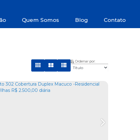
ão
Quem Somos
Blog
Contato
Ordenar por:
C
O
B
E
T
U
R
A
D
U
P
L
E
R
X