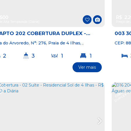
.500
R$
2.
e Alta Temporada (Diária)
Preço de 
APTO 202 COBERTURA DUPLEX -
003 3
DENCIAL ILHA DO MEL - R$ 1.500,00
RESID
ha do Arvoredo
,
N°:
276
,
Praia de 4 Ilhas
,
CEP: 8
inhas
,
Santa Catarina
,
Brasil
Praia de
IA
2.200
2
3
1
1
Ver mais
2
20m
C
O
B
E
U
R
A
0
2
D
O
R
E
R
T
.