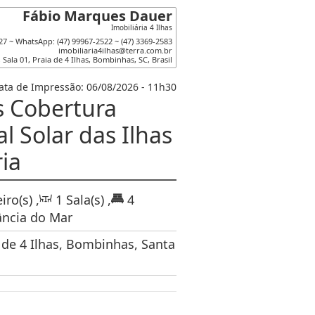
Fábio Marques Dauer
Imobiliária 4 Ilhas
27 ~ WhatsApp: (47) 99967-2522 ~ (47) 3369-2583
imobiliaria4ilhas@terra.com.br
,
Sala 01
,
Praia de 4 Ilhas
,
Bombinhas
,
SC
,
Brasil
ata de Impressão: 06/08/2026 - 11h30
s Cobertura
l Solar das Ilhas
ria
iro(s)
,
1
Sala(s)
,
4
ância do Mar
 de 4 Ilhas, Bombinhas, Santa