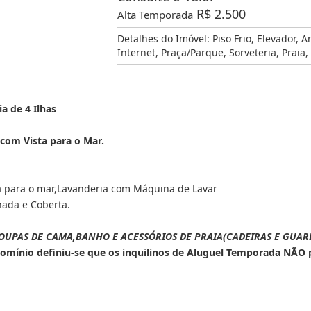
R$
2.500
Alta Temporada
Detalhes do Imóvel:
Piso Frio
,
Elevador
,
A
Internet
,
Praça/Parque
,
Sorveteria
,
Praia
,
a de 4 Ilhas
 com Vista para o
Mar.
a para o mar,Lavanderia com Máquina de Lavar
hada e Coberta.
 ROUPAS DE CAMA,BANHO E ACESSÓRIOS DE PRAIA(CADEIRAS E GUAR
domínio definiu-se que os inquilinos de Aluguel Temporada NÃO