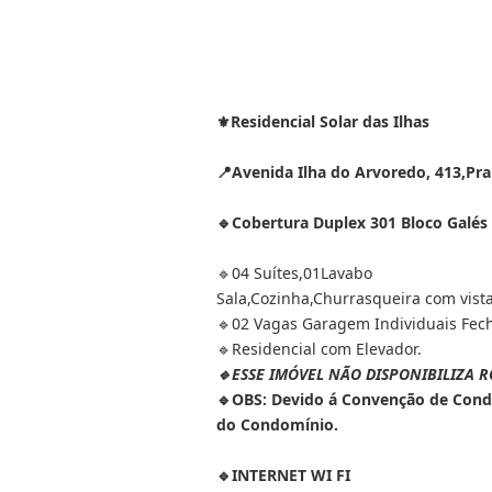
⚜️Residencial Solar das Ilhas
📍Avenida Ilha do Arvoredo, 413,Prai
🔹️Cobertura Duplex 301 Bloco Galés
🔹️04 Suítes,01Lavabo
Sala,Cozinha,Churrasqueira com vist
🔹️02 Vagas Garagem Individuais Fec
🔹️Residencial com Elevador.
🔹️ESSE IMÓVEL NÃO DISPONIBILIZA
🔹️OBS: Devido á Convenção de Con
do Condomínio.
🔹️INTERNET WI FI