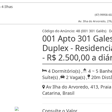
(47) 99958-60
Av. Ilha do Arvoredo
,
276
Código do Anúncio:
48
(001 301 Galés)
D
001 Apto 301 Gale
Duplex - Residencia
- R$ 2.500,00 a diá
4
Dormitório(s)
,
4 ~ 5
Banhe
Suíte(s)
,
2
Vaga(s)
,
20m
Dist
Av Ilha do Arvoredo, 413, Praia
Catarina, Brasil
Consulte o Valor